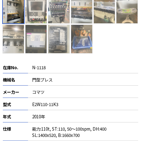
在庫No.
N-1118
機械名
門型プレス
メーカー
コマツ
型式
E2W110-11K3
年式
2010年
仕様
能力:110t, ST:110, 50～100spm, DH:400
SL:1400x520, B:1660x700