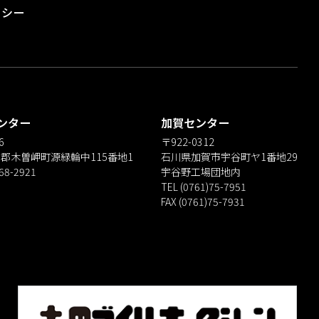
リシー
ンター
加賀センター
6
〒922-0312
郡木曽岬町源緑輪中115番地1
石川県加賀市宇谷町ヤ1番地29
)68-2921
宇谷野工場団地内
TEL (0761)75-7951
FAX (0761)75-7931