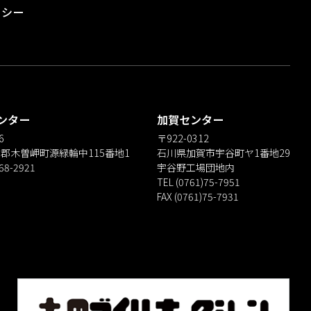
リシー
ンター
加賀センター
6
〒922-0312
郡木曽岬町源緑輪中115番地1
石川県加賀市宇谷町ヤ1番地29
)68-2921
宇谷野工場団地内
TEL (0761)75-7951
FAX (0761)75-7931