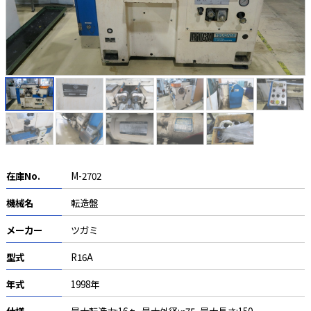
在庫No.
M-2702
機械名
転造盤
メーカー
ツガミ
型式
R16A
年式
1998年
仕様
最大転造力:16ｔ, 最大外径:φ75, 最大長さ:150